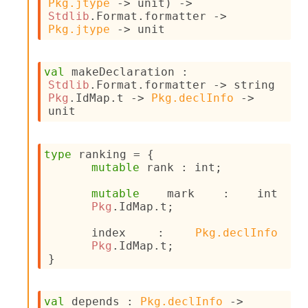
Pkg.jtype
->
 unit)
->
i
Stdlib
.Format.formatter 
->
a
Pkg.jtype
->
 unit
t
e
L
val
 makeDeclaration : 
o
Stdlib
.Format.formatter 
->
string 
o
Pkg
.IdMap.t
->
Pkg.declInfo
->
p
unit
A
n
a
type
 ranking
 = 
{
l
mutable
 rank : int;
y
s
mutable
 mark : 
int 
i
Pkg
.IdMap.t
;
s
M
index : 
Pkg.declInfo
a
Pkg
.IdMap.t
;
r
}
k
d
o
w
val
 depends : 
Pkg.declInfo
->