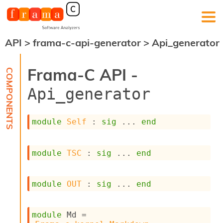
API
>
frama-c-api-generator
>
Api_generator
F
r
a
Frama-C API -
m
a
Api_generator
-
C
:
module
Self
 : 
sig
 ... 
end
K
e
r
module
TSC
 : 
sig
 ... 
end
n
e
l
module
OUT
 : 
sig
 ... 
end
A
n
a
l
module
 Md
 = 
y