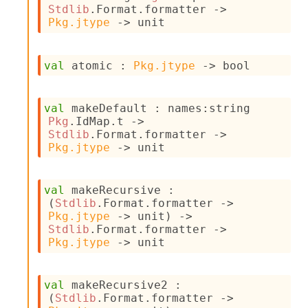
v
Stdlib
.Format.formatter 
->
a
Pkg.jtype
->
 unit
F
r
o
val
 atomic : 
Pkg.jtype
->
 bool
m
I
m
val
 makeDefault : 
names
:
string 
p
Pkg
.IdMap.t
->
a
Stdlib
.Format.formatter 
->
c
Pkg.jtype
->
 unit
t
I
n
o
val
 makeRecursive : 
u
(
Stdlib
.Format.formatter 
->
t
Pkg.jtype
->
 unit)
->
I
Stdlib
.Format.formatter 
->
n
Pkg.jtype
->
 unit
s
t
a
val
 makeRecursive2 : 
n
(
Stdlib
.Format.formatter 
->
t