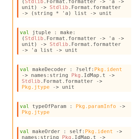
n
(
Stdlib
.Format.formatter 
->
'a
->
t
unit)
->
Stdlib
.Format.formatter 
P
->
(string * 
'a
)
 list
->
 unit
r
o
p
val
 jtuple : 
make
:
a
(
Stdlib
.Format.formatter 
->
'a
->
g
unit)
->
Stdlib
.Format.formatter 
a
->
'a
 list
->
 unit
t
i
o
val
 makeDecoder : 
?self
:
Pkg.ident
n
->
names
:
string 
Pkg
.IdMap.t
->
D
Stdlib
.Format.formatter 
->
i
Pkg.jtype
->
 unit
v
e
E
-
val
 typeOfParam : 
Pkg.paramInfo
->
A
Pkg.jtype
C
S
L
val
 makeOrder : 
self
:
Pkg.ident
->
E
names
:
string 
Pkg
.IdMap.t
->