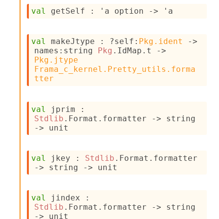
s
l
val
 getSelf : 
'a
 option
->
'a
I
m
p
val
 makeJtype : 
?self
:
Pkg.ident
->
o
names
:
string 
Pkg
.IdMap.t
->
r
Pkg.jtype
t
Frama_c_kernel.Pretty_utils.forma
e
tter
r
A
l
val
 jprim : 
i
Stdlib
.Format.formatter 
->
string 
a
->
 unit
s
A
o
val
 jkey : 
Stdlib
.Format.formatter 
r
->
string 
->
 unit
a
i
A
p
val
 jindex : 
i
Stdlib
.Format.formatter 
->
string 
G
->
 unit