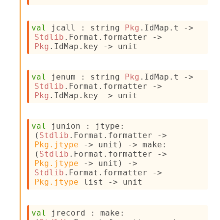
e
n
e
val
 jcall : 
string 
Pkg
.IdMap.t
->
r
Stdlib
.Format.formatter 
->
a
Pkg
.IdMap.key 
->
 unit
t
o
r
val
 jenum : 
string 
Pkg
.IdMap.t
->
C
Stdlib
.Format.formatter 
->
a
Pkg
.IdMap.key 
->
 unit
l
l
g
val
 junion : 
jtype
:
r
(
Stdlib
.Format.formatter 
->
a
Pkg.jtype
->
 unit)
->
make
:
p
(
Stdlib
.Format.formatter 
->
h
Pkg.jtype
->
 unit)
->
C
Stdlib
.Format.formatter 
->
o
Pkg.jtype
 list
->
 unit
n
s
t
a
val
 jrecord : 
make
: