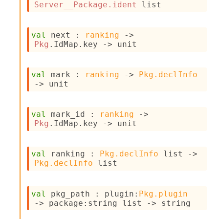
n
Server__Package.ident
 list
R
e
p
val
 next : 
ranking
->
o
Pkg
.IdMap.key 
->
 unit
r
t
M
val
 mark : 
ranking
->
Pkg.declInfo
e
->
 unit
t
r
i
c
val
 mark_id : 
ranking
->
s
Pkg
.IdMap.key 
->
 unit
N
o
n
val
 ranking : 
Pkg.declInfo
 list
->
t
Pkg.declInfo
 list
e
r
m
val
 pkg_path : 
plugin
:
Pkg.plugin
O
->
package
:
string list
->
 string
b
f