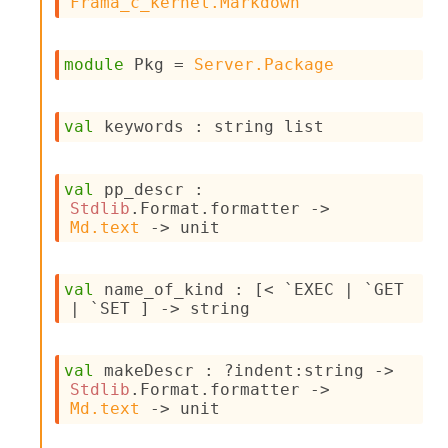
Frama_c_kernel.Markdown
s
i
s
module
 Pkg
 = 
Server.Package
s
c
r
val
 keywords : 
string list
i
p
t
s
val
 pp_descr : 
Stdlib
.Format.formatter 
->
Md.text
->
 unit
P
l
u
val
 name_of_kind : 
[< `EXEC 
| `GET
g
| `SET
 ]
->
 string
-
i
n
s
val
 makeDescr : 
?indent
:string 
->
:
Stdlib
.Format.formatter 
->
Md.text
->
 unit
A
c